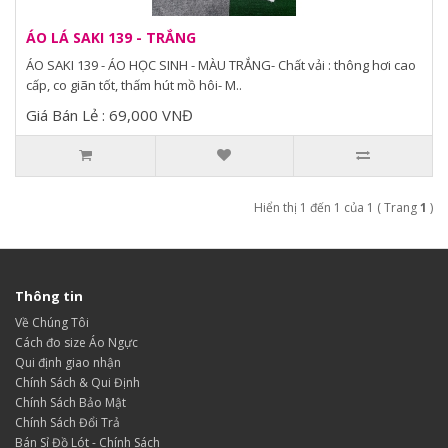
ÁO LÁ SAKI 139 - TRẮNG
ÁO SAKI 139 - ÁO HỌC SINH - MÀU TRẮNG- Chất vải : thông hơi cao
cấp, co giãn tốt, thấm hút mồ hôi- M..
Giá Bán Lẻ : 69,000 VNĐ
Hiển thị 1 đến 1 của 1 ( Trang
1
)
Thông tin
Về Chúng Tôi
Cách đo size Áo Ngực
Qui định giao nhận
Chính Sách & Qui Định
Chính Sách Bảo Mật
Chính Sách Đổi Trả
Bán Sỉ Đồ Lót - Chính Sách