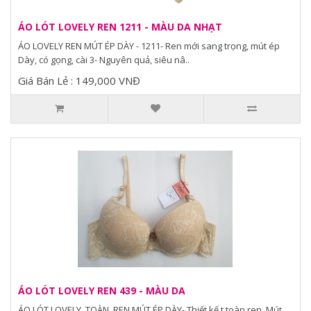
ÁO LÓT LOVELY REN 1211 - MÀU DA NHẠT
ÁO LOVELY REN MÚT ÉP DÀY - 1211- Ren mới sang trọng, mút ép
Dày, có gọng, cài 3- Nguyên quả, siêu nâ..
Giá Bán Lẻ : 149,000 VNĐ
ÁO LÓT LOVELY REN 439 - MÀU DA
ÁO LÓT LOVELY TOÀN REN MÚT ÉP DÀY- Thiết kế t toàn ren, Mút