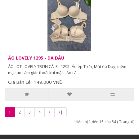
ÁO LOVELY 1295 - DA DÂU
ÁO LÓT LOVELY TRƠN CÀI 3 - 1295- Áo ép Trơn, Mút ép Dày, mềm
mại tạo cảm giác thoải khi mặc.- Áo cài..
Giá Bán Lẻ : 149,000 VNĐ
1
2
3
4
>
>|
Hiển thị 1 đến 15 của 54 ( Trang
4
)