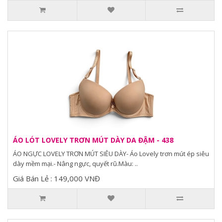
ÁO LÓT LOVELY TRƠN MÚT DÀY DA ĐẬM - 438
ÁO NGỰC LOVELY TRƠN MÚT SIÊU DÀY- Áo Lovely trơn mút ép siêu
dày mềm mại.- Nâng ngực, quyết rũ.Màu: ..
Giá Bán Lẻ : 149,000 VNĐ