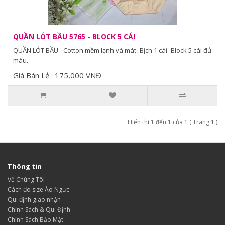
QUẦN LÓT BẦU 5765 - BLOCK 5 CÁI
QUẦN LÓT BẦU - Cotton mềm lạnh và mát- Bịch 1 cái- Block 5 cái đủ
màu..
Giá Bán Lẻ : 175,000 VNĐ
Hiển thị 1 đến 1 của 1 ( Trang
1
)
Thông tin
Về Chúng Tôi
Cách đo size Áo Ngực
Qui định giao nhận
Chính Sách & Qui Định
Chính Sách Bảo Mật