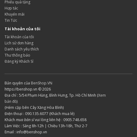
Phiếu quà tặng
Hợp tác
Khuyến mãi
Tin Tức
Tài khoản của tôi
Tài khoản của tôi
Lịch sử đơn hàng
Danh sách yêu thích
Thư thông báo
Đăng ký Khách Sỉ
Bản quyền của
BenShop.VN
https://benshop.vn © 2026
Địa chỉ : 5/54 Phạm Hùng, Bình Hưng, Tp. Hồ Chí Minh (
Xem
bản đồ
)
(Hẻm cập bên Cây Xăng Hòa Bình)
Điện thoại : 090.135.6077 (Khách mua lẻ)
Khách
mua bán sỉ
vui lòng liên hệ : 0905.748.658
Làm Việc : Sáng 8h-12h | Chiều 13h-18h, Thứ 2-7
Email : info@benshop.vn