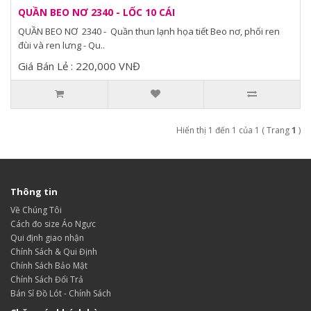
QUẦN BEO NƠ 2340 - LỐC 10 CÁI
QUẦN BEO NƠ 2340 - Quần thun lạnh họa tiết Beo nơ, phối ren
đùi và ren lưng - Qu..
Giá Bán Lẻ : 220,000 VNĐ
Hiển thị 1 đến 1 của 1 ( Trang
1
)
Thông tin
Về Chúng Tôi
Cách đo size Áo Ngực
Qui định giao nhận
Chính Sách & Qui Định
Chính Sách Bảo Mật
Chính Sách Đổi Trả
Bán Sỉ Đồ Lót - Chính Sách