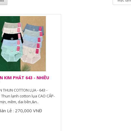
 KIM PHÁT 643 - NHIỀU
U
 THUN COTTON LỤA - 643 -
Thun lạnh cotton lụa CAO CẤP-
mịn, mềm, dai bền,&n..
Bán Lẻ : 270,000 VNĐ