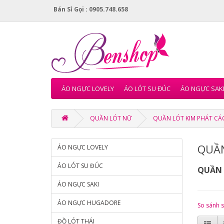
Bán Sỉ Gọi : 0905.748.658
ÁO NGỰC LOVELY
ÁO LÓT SU ĐÚC
ÁO NGỰC SAK
QUẦN LÓT NỮ
QUẦN LÓT KIM PHÁT CÁ
QUẦN
ÁO NGỰC LOVELY
ÁO LÓT SU ĐÚC
QUẦN 
ÁO NGỰC SAKI
ÁO NGỰC HUGADORE
So sánh 
ĐỒ LÓT THÁI