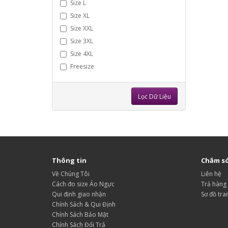
Size L
Size XL
Size XXL
Size 3XL
Size 4XL
Freesize
Lọc Dữ Liệu
Thông tin
Chăm só
Về Chúng Tôi
Liên hệ
Cách đo size Áo Ngực
Trả hàng
Qui định giao nhận
Sơ đồ tra
Chính Sách & Qui Định
Chính Sách Bảo Mật
Chính Sách Đổi Trả