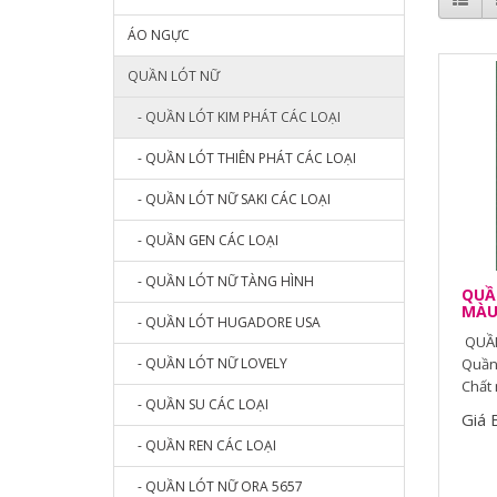
ÁO NGỰC
QUẦN LÓT NỮ
- QUẦN LÓT KIM PHÁT CÁC LOẠI
- QUẦN LÓT THIÊN PHÁT CÁC LOẠI
- QUẦN LÓT NỮ SAKI CÁC LOẠI
- QUẦN GEN CÁC LOẠI
- QUẦN LÓT NỮ TÀNG HÌNH
QUẦN
MÀ
- QUẦN LÓT HUGADORE USA
QUẦN
- QUẦN LÓT NỮ LOVELY
Quần 
Chất 
- QUẦN SU CÁC LOẠI
Giá 
- QUẦN REN CÁC LOẠI
- QUẦN LÓT NỮ ORA 5657