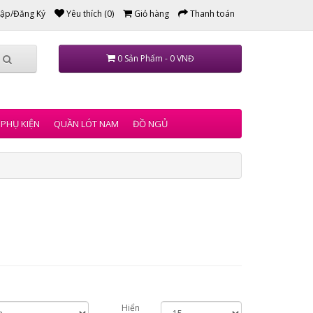
ập/Đăng Ký
Yêu thích (0)
Giỏ hàng
Thanh toán
0 Sản Phẩm - 0 VNĐ
PHỤ KIỆN
QUẦN LÓT NAM
ĐỒ NGỦ
Hiển