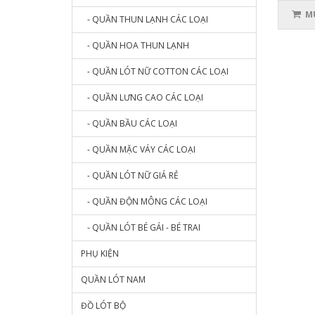
MU
- QUẦN THUN LẠNH CÁC LOẠI
- QUẦN HOA THUN LẠNH
- QUẦN LÓT NỮ COTTON CÁC LOẠI
- QUẦN LƯNG CAO CÁC LOẠI
- QUẦN BẦU CÁC LOẠI
- QUẦN MẶC VÁY CÁC LOẠI
- QUẦN LÓT NỮ GIÁ RẺ
- QUẦN ĐỘN MÔNG CÁC LOẠI
- QUẦN LÓT BÉ GÁI - BÉ TRAI
PHỤ KIỆN
QUẦN LÓT NAM
ĐỒ LÓT BỘ