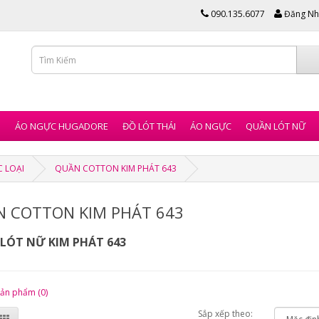
090.135.6077
Đăng Nh
I
ÁO NGỰC HUGADORE
ĐỒ LÓT THÁI
ÁO NGỰC
QUẦN LÓT NỮ
C LOẠI
QUẦN COTTON KIM PHÁT 643
 COTTON KIM PHÁT 643
LÓT NỮ KIM PHÁT 643
sản phẩm (0)
Sắp xếp theo: