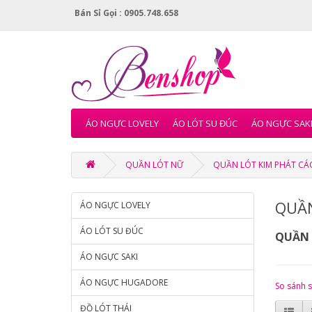
Bán Sỉ Gọi : 0905.748.658
ÁO NGỰC LOVELY
ÁO LÓT SU ĐÚC
ÁO NGỰC SAK
QUẦN LÓT NỮ
QUẦN LÓT KIM PHÁT CÁ
QUẦN
ÁO NGỰC LOVELY
ÁO LÓT SU ĐÚC
QUẦN 
ÁO NGỰC SAKI
ÁO NGỰC HUGADORE
So sánh 
ĐỒ LÓT THÁI