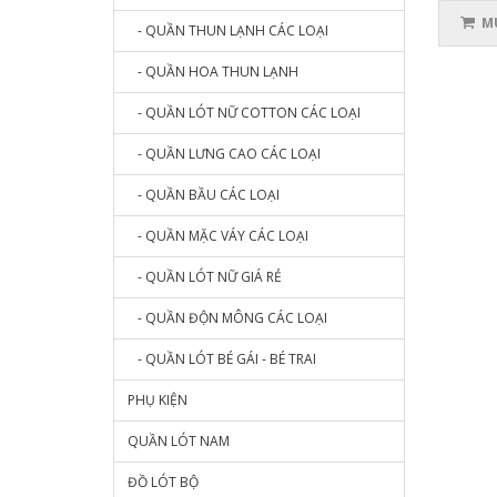
MU
- QUẦN THUN LẠNH CÁC LOẠI
- QUẦN HOA THUN LẠNH
- QUẦN LÓT NỮ COTTON CÁC LOẠI
- QUẦN LƯNG CAO CÁC LOẠI
- QUẦN BẦU CÁC LOẠI
- QUẦN MẶC VÁY CÁC LOẠI
- QUẦN LÓT NỮ GIÁ RẺ
- QUẦN ĐỘN MÔNG CÁC LOẠI
- QUẦN LÓT BÉ GÁI - BÉ TRAI
PHỤ KIỆN
QUẦN LÓT NAM
ĐỒ LÓT BỘ