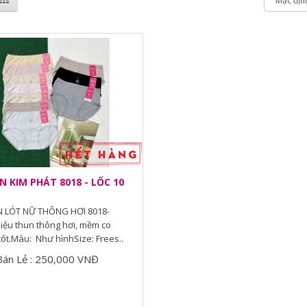
 KIM PHÁT 8018 - LỐC 10
 LÓT NỮ THÔNG HƠI 8018-
liệu thun thông hơi, mềm co
tốt.Màu: Như hìnhSize: Frees..
Bán Lẻ : 250,000 VNĐ