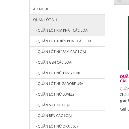
ÁO NGỰC
QUẦN LÓT NỮ
- QUẦN LÓT KIM PHÁT CÁC LOẠI
- QUẦN LÓT THIÊN PHÁT CÁC LOẠI
- QUẦN LÓT NỮ SAKI CÁC LOẠI
- QUẦN GEN CÁC LOẠI
- QUẦN LÓT NỮ TÀNG HÌNH
QUẦN
CÁI
- QUẦN LÓT HUGADORE USA
QUẦN
- QUẦN LÓT NỮ LOVELY
Chất 
giãn 
- QUẦN SU CÁC LOẠI
Giá 
- QUẦN REN CÁC LOẠI
- QUẦN LÓT NỮ ORA 5657