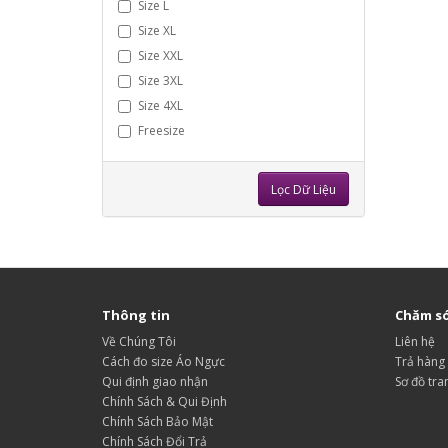
Size L
Size XL
Size XXL
Size 3XL
Size 4XL
Freesize
Lọc Dữ Liệu
Thông tin
Chăm só
Về Chúng Tôi
Liên hệ
Cách đo size Áo Ngực
Trả hàng
Qui định giao nhận
Sơ đồ tra
Chính Sách & Qui Định
Chính Sách Bảo Mật
Chính Sách Đổi Trả