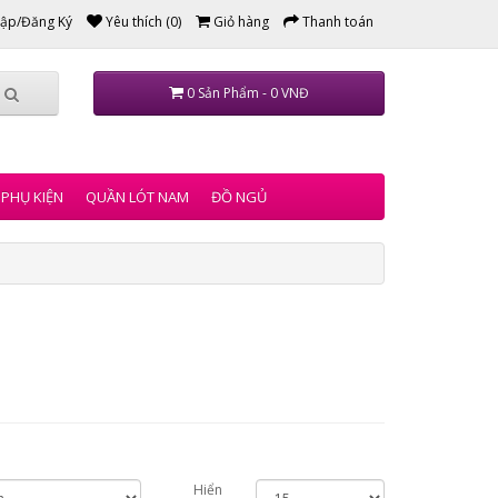
ập/Đăng Ký
Yêu thích (0)
Giỏ hàng
Thanh toán
0 Sản Phẩm - 0 VNĐ
PHỤ KIỆN
QUẦN LÓT NAM
ĐỒ NGỦ
Hiển