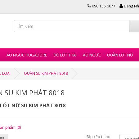
090.135.6077
Đăng Nh
I
ÁO NGỰC HUGADORE
ĐỒ LÓT THÁI
ÁO NGỰC
QUẦN LÓT NỮ
C LOẠI
QUẦN SU KIM PHÁT 8018
 SU KIM PHÁT 8018
LÓT NỮ SU KIM PHÁT 8018
sản phẩm (0)
Sắp xếp theo: