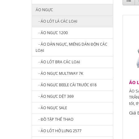
ÁO NGỰC
- ÁO LÓT LÁ CÁC LOẠI
- ÁO NGỰC 1200
- ÁO DÁN NGỰC, MIẾNG DÁN ĐỘN CÁC
LOẠI
- ÁO LÓT BRA CÁC LOẠI
- ÁO NGỰC MULTIWAY 7K
ÁO L
- ÁO NGỰC BEELE CÀI TRƯỚC 618
ÁO SA
- ÁO NGỰC DỆT 369
TRẮNG
tốt, 
- ÁO NGỰC SALE
Giá 
- ĐỒ TẬP THỂ THAO
- ÁO LÓT HỞ LƯNG 2577