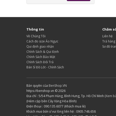
Thông tin
Chăm só
Về Chúng Tôi
Liên hệ
Cách đo size Áo Ngực
Trả hàng
Qui định giao nhận
Sơ đồ tra
Chính Sách & Qui Định
Chính Sách Bảo Mật
Chính Sách Đổi Trả
Bán Sỉ Đồ Lót - Chính Sách
Bản quyền của
BenShop.VN
https://benshop.vn © 2026
Địa chỉ : 5/54 Phạm Hùng, Bình Hưng, Tp. Hồ Chí Minh (
Xem b
(Hẻm cập bên Cây Xăng Hòa Bình)
Điện thoại : 090.135.6077 (Khách mua lẻ)
Khách
mua bán sỉ
vui lòng liên hệ : 0905.748.658