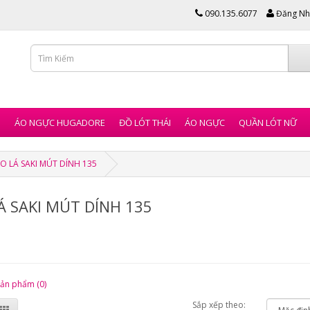
090.135.6077
Đăng Nh
I
ÁO NGỰC HUGADORE
ĐỒ LÓT THÁI
ÁO NGỰC
QUẦN LÓT NỮ
O LÁ SAKI MÚT DÍNH 135
Á SAKI MÚT DÍNH 135
sản phẩm (0)
Sắp xếp theo: