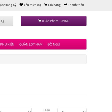
ập/Đăng Ký
Yêu thích (0)
Giỏ hàng
Thanh toán
0 Sản Phẩm - 0 VNĐ
PHỤ KIỆN
QUẦN LÓT NAM
ĐỒ NGỦ
Hiển