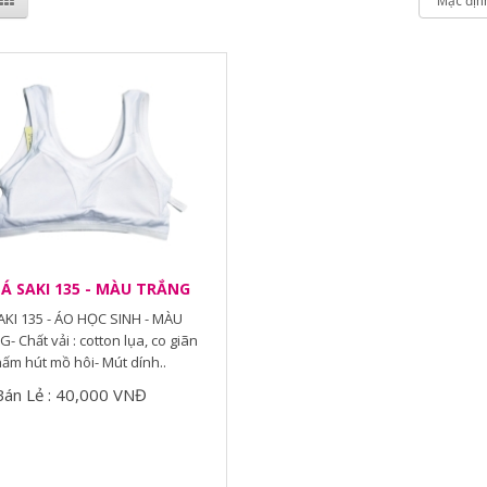
Á SAKI 135 - MÀU TRẮNG
KI 135 - ÁO HỌC SINH - MÀU
- Chất vải : cotton lụa, co giãn
thấm hút mồ hôi- Mút dính..
Bán Lẻ : 40,000 VNĐ