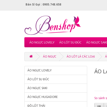
Bán Sỉ Gọi : 0905.748.658
ÁO NGỰC LOVELY
ÁO LÓT SU ĐÚC
ÁO NGỰC SAK
ÁO NGỰC
ÁO LÓT LÁ CÁC LOẠI
Á
ÁO L
ÁO NGỰC LOVELY
ÁO LÓT SU ĐÚC
ÁO NGỰC SAKI
ÁO NGỰC HUGADORE
So sánh 
ĐỒ LÓT THÁI