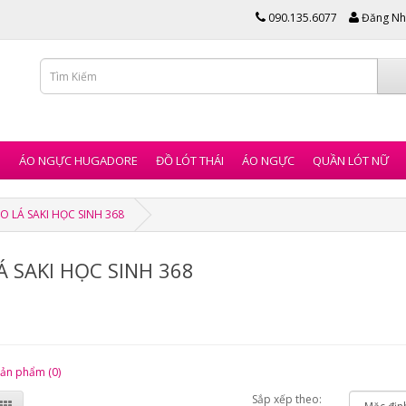
090.135.6077
Đăng Nh
I
ÁO NGỰC HUGADORE
ĐỒ LÓT THÁI
ÁO NGỰC
QUẦN LÓT NỮ
O LÁ SAKI HỌC SINH 368
Á SAKI HỌC SINH 368
sản phẩm (0)
Sắp xếp theo: