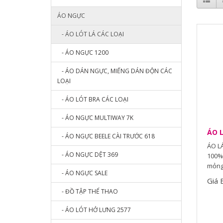
ÁO NGỰC
- ÁO LÓT LÁ CÁC LOẠI
- ÁO NGỰC 1200
- ÁO DÁN NGỰC, MIẾNG DÁN ĐỘN CÁC
LOẠI
- ÁO LÓT BRA CÁC LOẠI
- ÁO NGỰC MULTIWAY 7K
ÁO L
- ÁO NGỰC BEELE CÀI TRƯỚC 618
ÁO LÁ
- ÁO NGỰC DỆT 369
100% 
mỏng 
- ÁO NGỰC SALE
Giá 
- ĐỒ TẬP THỂ THAO
- ÁO LÓT HỞ LƯNG 2577