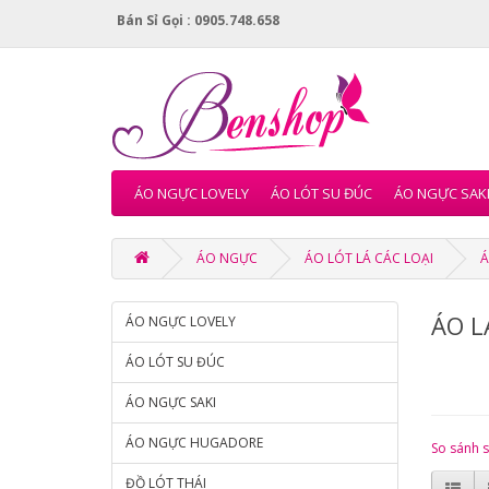
Bán Sỉ Gọi : 0905.748.658
ÁO NGỰC LOVELY
ÁO LÓT SU ĐÚC
ÁO NGỰC SAK
ÁO NGỰC
ÁO LÓT LÁ CÁC LOẠI
Á
ÁO L
ÁO NGỰC LOVELY
ÁO LÓT SU ĐÚC
ÁO NGỰC SAKI
ÁO NGỰC HUGADORE
So sánh 
ĐỒ LÓT THÁI