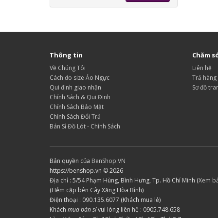
Thông tin
Chăm só
Về Chúng Tôi
Liên hệ
Cách đo size Áo Ngực
Trả hàng
Qui định giao nhận
Sơ đồ tra
Chính Sách & Qui Định
Chính Sách Bảo Mật
Chính Sách Đổi Trả
Bán Sỉ Đồ Lót - Chính Sách
Bản quyền của
BenShop.VN
https://benshop.vn © 2026
Địa chỉ : 5/54 Phạm Hùng, Bình Hưng, Tp. Hồ Chí Minh (
Xem b
(Hẻm cập bên Cây Xăng Hòa Bình)
Điện thoại : 090.135.6077 (Khách mua lẻ)
Khách
mua bán sỉ
vui lòng liên hệ : 0905.748.658