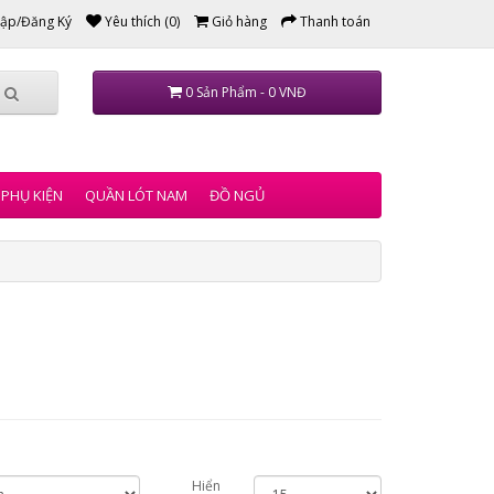
ập/Đăng Ký
Yêu thích (0)
Giỏ hàng
Thanh toán
0 Sản Phẩm - 0 VNĐ
PHỤ KIỆN
QUẦN LÓT NAM
ĐỒ NGỦ
Hiển