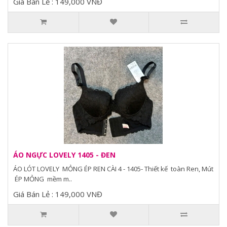
Giá Bán Lẻ : 149,000 VNĐ
ÁO NGỰC LOVELY 1405 - ĐEN
ÁO LÓT LOVELY MỎNG ÉP REN CÀI 4 - 1405- Thiết kế toàn Ren, Mút
ÉP MỎNG mềm m..
Giá Bán Lẻ : 149,000 VNĐ