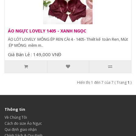
ÁO NGỰC LOVELY 1405 - XANH NGỌC
ÁO LÓT LOVELY MỎNG ÉP REN CÀI 4 - 1405- Thiết kế toàn Ren, Mút
ÉP MỎNG mềm m..
Giá Bán Lẻ : 149,000 VNĐ
Hiển thị 1 đến 7 của 7 ( Trang
1
)
Thông tin
Về Chúng Tôi
Cách đo size Áo Ngực
Qui định giao nhận
Chính Sách & Qui Định