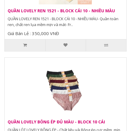
QUẦN LOVELY REN 1521 - BLOCK CÁI 10 - NHIỀU MÀU
QUẦN LOVELY REN 1521 - BLOCK CÁI 10 - NHIỀU MÀU- Quần toàn
ren, chất ren lụa mềm mịn và mát- Fr..
Giá Bán Lẻ : 350,000 VNĐ
QUẦN LOVELY BÔNG ÉP ĐỦ MÀU - BLOCK 10 CÁI
QUẦN LÓT LOVELY BÔNG ÉP.- Chất liệu vải Bông ép cực mềm, mịn