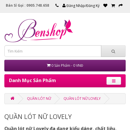
Bán Sỉ Gọi : 0905.748.658
Đăng Nhập/Đăng Ký
0 Sản Phẩm - 0 VNĐ
Danh Mục Sản Phẩm
QUẦN LÓT NỮ
QUẦN LÓT NỮ LOVELY
QUẦN LÓT NỮ LOVELY
Quần lót nữ Lovely đa dạng kiểu dáng, chất liệu,