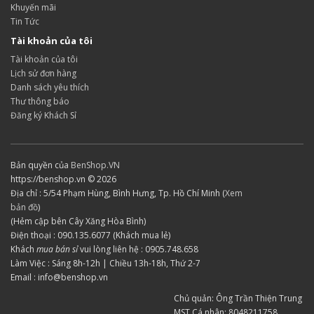
Khuyến mãi
Tin Tức
Tài khoản của tôi
Tài khoản của tôi
Lịch sử đơn hàng
Danh sách yêu thích
Thư thông báo
Đăng ký Khách Sỉ
Bản quyền của
BenShop.VN
https://benshop.vn © 2026
Địa chỉ : 5/54 Phạm Hùng, Bình Hưng, Tp. Hồ Chí Minh (
Xem
bản đồ
)
(Hẻm cập bên Cây Xăng Hòa Bình)
Điện thoại : 090.135.6077 (Khách mua lẻ)
Khách
mua bán sỉ
vui lòng liên hệ : 0905.748.658
Làm Việc : Sáng 8h-12h | Chiều 13h-18h, Thứ 2-7
Email : info@benshop.vn
Chủ quản: Ông Trần Thiện Trung
MST Cá nhân: 8048211758