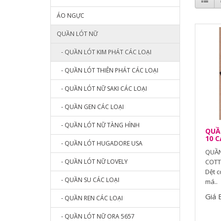
ÁO NGỰC
QUẦN LÓT NỮ
- QUẦN LÓT KIM PHÁT CÁC LOẠI
- QUẦN LÓT THIÊN PHÁT CÁC LOẠI
- QUẦN LÓT NỮ SAKI CÁC LOẠI
- QUẦN GEN CÁC LOẠI
- QUẦN LÓT NỮ TÀNG HÌNH
QUẦN
10 C
- QUẦN LÓT HUGADORE USA
QUẦN
- QUẦN LÓT NỮ LOVELY
COTTO
Dệt c
- QUẦN SU CÁC LOẠI
má..
Giá 
- QUẦN REN CÁC LOẠI
- QUẦN LÓT NỮ ORA 5657