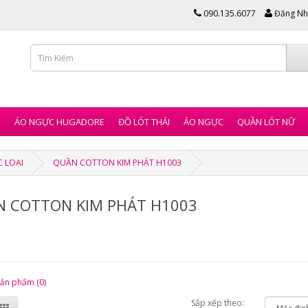
090.135.6077
Đăng Nh
I
ÁO NGỰC HUGADORE
ĐỒ LÓT THÁI
ÁO NGỰC
QUẦN LÓT NỮ
C LOẠI
QUẦN COTTON KIM PHÁT H1003
 COTTON KIM PHÁT H1003
sản phẩm (0)
Sắp xếp theo: