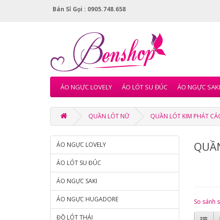
Bán Sỉ Gọi : 0905.748.658
ÁO NGỰC LOVELY
ÁO LÓT SU ĐÚC
ÁO NGỰC SAK
QUẦN LÓT NỮ
QUẦN LÓT KIM PHÁT CÁ
QUẦN
ÁO NGỰC LOVELY
ÁO LÓT SU ĐÚC
ÁO NGỰC SAKI
ÁO NGỰC HUGADORE
So sánh 
ĐỒ LÓT THÁI