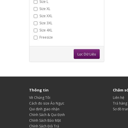
Size L
Size XL
Size XXL
Size 3XL
Size 4XL
Freesize
Lọc Dữ Liệu
Thông tin
Chăm só
Về Chúng Tôi
Liên hệ
Cách đo size Áo Ngực
Trả hàng
Qui định giao nhận
Sơ đồ tra
Chính Sách & Qui Định
Chính Sách Bảo Mật
Chính Sách Đổi Trả