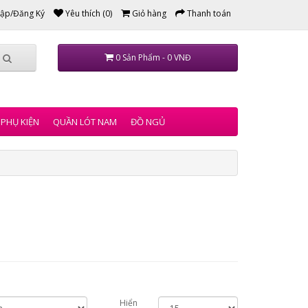
ập/Đăng Ký
Yêu thích (0)
Giỏ hàng
Thanh toán
0 Sản Phẩm - 0 VNĐ
PHỤ KIỆN
QUẦN LÓT NAM
ĐỒ NGỦ
Hiển