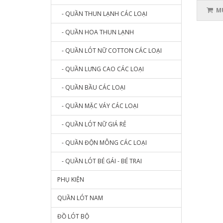
MU
- QUẦN THUN LẠNH CÁC LOẠI
- QUẦN HOA THUN LẠNH
- QUẦN LÓT NỮ COTTON CÁC LOẠI
- QUẦN LƯNG CAO CÁC LOẠI
- QUẦN BẦU CÁC LOẠI
- QUẦN MẶC VÁY CÁC LOẠI
- QUẦN LÓT NỮ GIÁ RẺ
- QUẦN ĐỘN MÔNG CÁC LOẠI
- QUẦN LÓT BÉ GÁI - BÉ TRAI
PHỤ KIỆN
QUẦN LÓT NAM
ĐỒ LÓT BỘ