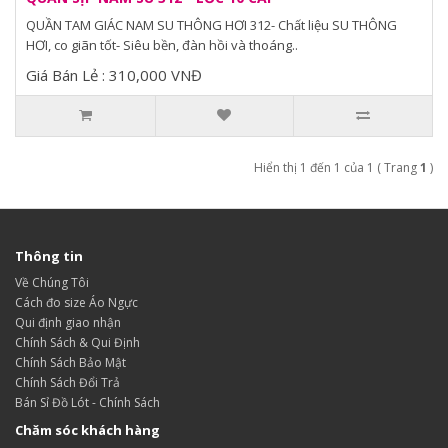
QUẦN TAM GIÁC NAM SU THÔNG HƠI 312- Chất liệu SU THÔNG
HƠI, co giãn tốt- Siêu bền, đàn hồi và thoáng..
Giá Bán Lẻ : 310,000 VNĐ
Hiển thị 1 đến 1 của 1 ( Trang
1
)
Thông tin
Về Chúng Tôi
Cách đo size Áo Ngực
Qui định giao nhận
Chính Sách & Qui Định
Chính Sách Bảo Mật
Chính Sách Đổi Trả
Bán Sỉ Đồ Lót - Chính Sách
Chăm sóc khách hàng