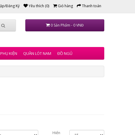
ập/Đăng Ký
Yêu thích (0)
Giỏ hàng
Thanh toán
0 Sản Phẩm - 0 VNĐ
PHỤ KIỆN
QUẦN LÓT NAM
ĐỒ NGỦ
Hiển