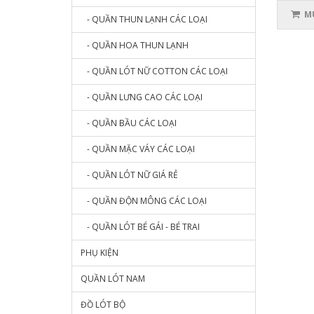
MU
- QUẦN THUN LẠNH CÁC LOẠI
- QUẦN HOA THUN LẠNH
- QUẦN LÓT NỮ COTTON CÁC LOẠI
- QUẦN LƯNG CAO CÁC LOẠI
- QUẦN BẦU CÁC LOẠI
- QUẦN MẶC VÁY CÁC LOẠI
- QUẦN LÓT NỮ GIÁ RẺ
- QUẦN ĐỘN MÔNG CÁC LOẠI
- QUẦN LÓT BÉ GÁI - BÉ TRAI
PHỤ KIỆN
QUẦN LÓT NAM
ĐỒ LÓT BỘ