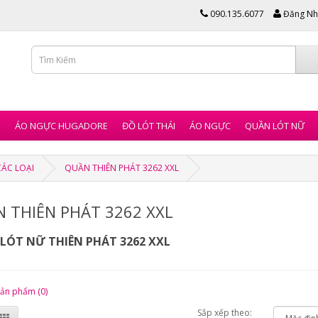
090.135.6077
Đăng Nh
I
ÁO NGỰC HUGADORE
ĐỒ LÓT THÁI
ÁO NGỰC
QUẦN LÓT NỮ
CÁC LOẠI
QUẦN THIÊN PHÁT 3262 XXL
 THIÊN PHÁT 3262 XXL
LÓT NỮ THIÊN PHÁT 3262 XXL
sản phẩm (0)
Sắp xếp theo: