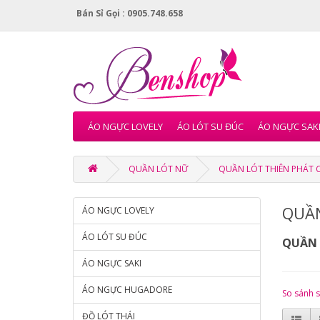
Bán Sỉ Gọi : 0905.748.658
ÁO NGỰC LOVELY
ÁO LÓT SU ĐÚC
ÁO NGỰC SAK
QUẦN LÓT NỮ
QUẦN LÓT THIÊN PHÁT 
QUẦN
ÁO NGỰC LOVELY
ÁO LÓT SU ĐÚC
QUẦN 
ÁO NGỰC SAKI
ÁO NGỰC HUGADORE
So sánh 
ĐỒ LÓT THÁI