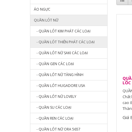
ÁO NGỰC
QUẦN LÓT NỮ
- QUẦN LÓT KIM PHÁT CÁC LOẠI
- QUẦN LÓT THIÊN PHÁT CÁC LOẠI
- QUẦN LÓT NỮ SAKI CÁC LOẠI
- QUẦN GEN CÁC LOẠI
- QUẦN LÓT NỮ TÀNG HÌNH
QUẦN
LỐC 
- QUẦN LÓT HUGADORE USA
QUẦN
- QUẦN LÓT NỮ LOVELY
Chất 
cao ô
- QUẦN SU CÁC LOẠI
Thành
Giá 
- QUẦN REN CÁC LOẠI
- QUẦN LÓT NỮ ORA 5657