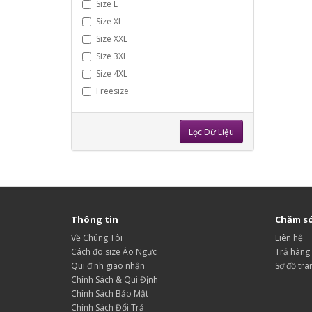
Size L
Size XL
Size XXL
Size 3XL
Size 4XL
Freesize
Lọc Dữ Liệu
Thông tin
Chăm só
Về Chúng Tôi
Liên hệ
Cách đo size Áo Ngực
Trả hàng
Qui định giao nhận
Sơ đồ tra
Chính Sách & Qui Định
Chính Sách Bảo Mật
Chính Sách Đổi Trả