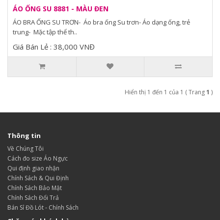
ÁO ỐNG SU 8881 - MÀU ĐEN
ÁO BRA ỐNG SU TRƠN- Áo bra ống Su trơn- Áo dạng ống, trẻ
trung- Mặc tập thể th..
Giá Bán Lẻ : 38,000 VNĐ
Hiển thị 1 đến 1 của 1 ( Trang
1
)
Thông tin
Về Chúng Tôi
Cách đo size Áo Ngực
Qui định giao nhận
Chính Sách & Qui Định
Chính Sách Bảo Mật
Chính Sách Đổi Trả
Bán Sỉ Đồ Lót - Chính Sách