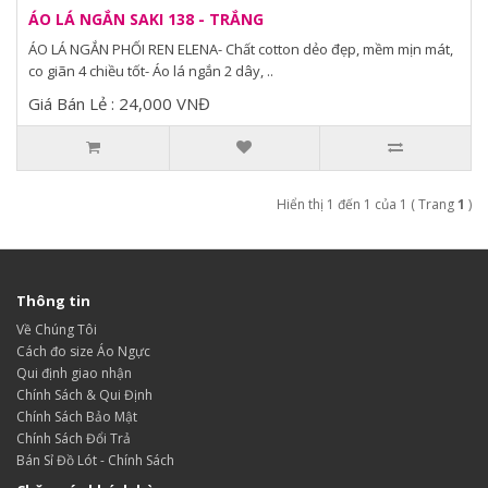
ÁO LÁ NGẮN SAKI 138 - TRẮNG
ÁO LÁ NGẮN PHỐI REN ELENA- Chất cotton dẻo đẹp, mềm mịn mát,
co giãn 4 chiều tốt- Áo lá ngắn 2 dây, ..
Giá Bán Lẻ : 24,000 VNĐ
Hiển thị 1 đến 1 của 1 ( Trang
1
)
Thông tin
Về Chúng Tôi
Cách đo size Áo Ngực
Qui định giao nhận
Chính Sách & Qui Định
Chính Sách Bảo Mật
Chính Sách Đổi Trả
Bán Sỉ Đồ Lót - Chính Sách