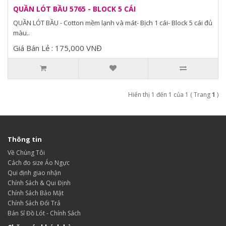
QUẦN LÓT BẦU 5765 - BLOCK 5 CÁI
QUẦN LÓT BẦU - Cotton mềm lạnh và mát- Bịch 1 cái- Block 5 cái đủ
màu..
Giá Bán Lẻ : 175,000 VNĐ
Hiển thị 1 đến 1 của 1 ( Trang
1
)
Thông tin
Về Chúng Tôi
Cách đo size Áo Ngực
Qui định giao nhận
Chính Sách & Qui Định
Chính Sách Bảo Mật
Chính Sách Đổi Trả
Bán Sỉ Đồ Lót - Chính Sách