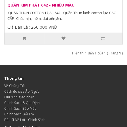
QUẦN KIM PHÁT 642 - NHIỀU MÀU
QUẦN THUN COTTON LỤA - 642 - Quần Thun lạnh cotton lụa CAO
CẤP- Chất mịn, mềm, dai bền,&n..
Giá Bán Lẻ : 260,000 VNĐ
Hiển thị 1 đến 1 của 1 ( Trang
1
)
Thông tin
Về Chúng Tôi
Cách đo size Áo Ngực
Qui định giao nhận
Chính Sách & Qui Định
Chính Sách Bảo Mật
Chính Sách Đổi Trả
Bán Sỉ Đồ Lót - Chính Sách