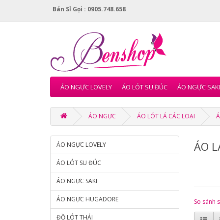
Bán Sỉ Gọi : 0905.748.658
ÁO NGỰC LOVELY
ÁO LÓT SU ĐÚC
ÁO NGỰC SAK
ÁO NGỰC
ÁO LÓT LÁ CÁC LOẠI
Á
ÁO L
ÁO NGỰC LOVELY
ÁO LÓT SU ĐÚC
ÁO NGỰC SAKI
ÁO NGỰC HUGADORE
So sánh 
ĐỒ LÓT THÁI