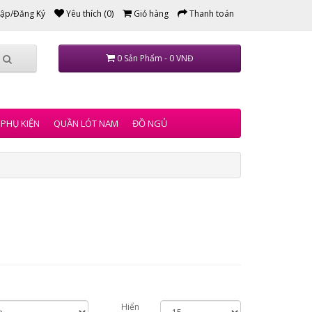
ập/Đăng Ký
Yêu thích (0)
Giỏ hàng
Thanh toán
0 Sản Phẩm - 0 VNĐ
PHỤ KIỆN
QUẦN LÓT NAM
ĐỒ NGỦ
Hiển