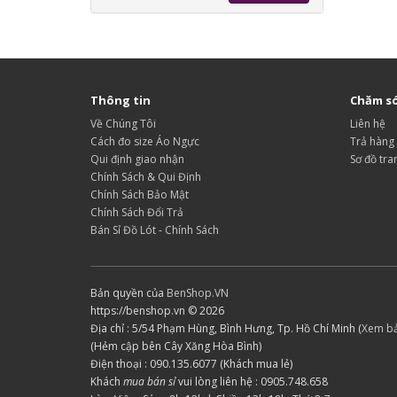
Thông tin
Chăm só
Về Chúng Tôi
Liên hệ
Cách đo size Áo Ngực
Trả hàng
Qui định giao nhận
Sơ đồ tra
Chính Sách & Qui Định
Chính Sách Bảo Mật
Chính Sách Đổi Trả
Bán Sỉ Đồ Lót - Chính Sách
Bản quyền của
BenShop.VN
https://benshop.vn © 2026
Địa chỉ : 5/54 Phạm Hùng, Bình Hưng, Tp. Hồ Chí Minh (
Xem b
(Hẻm cập bên Cây Xăng Hòa Bình)
Điện thoại : 090.135.6077 (Khách mua lẻ)
Khách
mua bán sỉ
vui lòng liên hệ : 0905.748.658