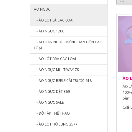
ÁO NGỰC
- ÁO LÓT LÁ CÁC LOẠI
- ÁO NGỰC 1200
- ÁO DÁN NGỰC, MIẾNG DÁN ĐỘN CÁC
LOẠI
- ÁO LÓT BRA CÁC LOẠI
- ÁO NGỰC MULTIWAY 7K
ÁO L
- ÁO NGỰC BEELE CÀI TRƯỚC 618
ÁO LÁ
- ÁO NGỰC DỆT 369
100% 
bền, 
- ÁO NGỰC SALE
Giá 
- ĐỒ TẬP THỂ THAO
- ÁO LÓT HỞ LƯNG 2577