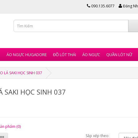
090.135.6077
Đăng Nh
I
ÁO NGỰC HUGADORE
ĐỒ LÓT THÁI
ÁO NGỰC
QUẦN LÓT NỮ
O LÁ SAKI HỌC SINH 037
Á SAKI HỌC SINH 037
sản phẩm (0)
Sắp xếp theo: