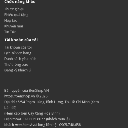
Chức năng khác
Thương hiệu
Phiếu quà tặng
Hợp tác
Khuyến mãi
Tin Tức
Tài khoản của tôi
Tài khoản của tôi
Lịch sử đơn hàng
Danh sách yêu thích
Thư thông báo
Đăng ký Khách Sỉ
Bản quyền của
BenShop.VN
https://benshop.vn © 2026
Địa chỉ : 5/54 Phạm Hùng, Bình Hưng, Tp. Hồ Chí Minh (
Xem
bản đồ
)
(Hẻm cập bên Cây Xăng Hòa Bình)
Điện thoại : 090.135.6077 (Khách mua lẻ)
Khách
mua bán sỉ
vui lòng liên hệ : 0905.748.658