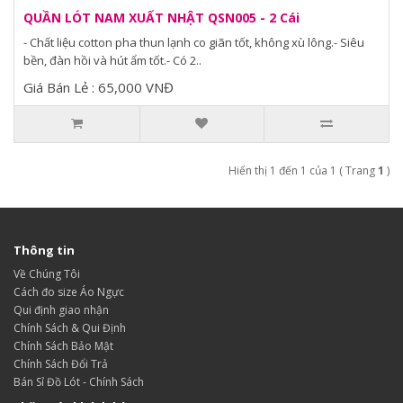
QUẦN LÓT NAM XUẤT NHẬT QSN005 - 2 Cái
- Chất liệu cotton pha thun lạnh co giãn tốt, không xù lông.- Siêu
bền, đàn hồi và hút ẩm tốt.- Có 2..
Giá Bán Lẻ : 65,000 VNĐ
Hiển thị 1 đến 1 của 1 ( Trang
1
)
Thông tin
Về Chúng Tôi
Cách đo size Áo Ngực
Qui định giao nhận
Chính Sách & Qui Định
Chính Sách Bảo Mật
Chính Sách Đổi Trả
Bán Sỉ Đồ Lót - Chính Sách