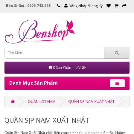
Bán Sỉ Gọi : 0905.748.658
Đăng Nhập/Đăng Ký
0 Sản Phẩm - 0 VNĐ
Danh Mục Sản Phẩm
QUẦN LÓT NAM
QUẦN SỊP NAM XUẤT NHẬT
QUẦN SỊP NAM XUẤT NHẬT
Quần Sịp Nam Xuất Nhật chất liệu cotton pha thun lạnh co giãn tốt, không