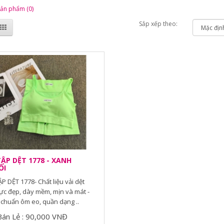
sản phẩm (0)
Sắp xếp theo:
ẬP DỆT 1778 - XANH
ỐI
P DỆT 1778- Chất liệu vải dệt
ực đẹp, dày mềm, mịn và mát -
chuẩn ôm eo, quần dạng ..
Bán Lẻ : 90,000 VNĐ