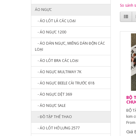
So sánh 
ÁO NGỰC
- ÁO LÓT LÁ CÁC LOẠI
- ÁO NGỰC 1200
- ÁO DÁN NGỰC, MIẾNG DÁN ĐỘN CÁC
LOẠI
- ÁO LÓT BRA CÁC LOẠI
- ÁO NGỰC MULTIWAY 7K
- ÁO NGỰC BEELE CÀI TRƯỚC 618
- ÁO NGỰC DỆT 369
BỘ T
CHU
- ÁO NGỰC SALE
BỘ TẬ
kim c
- ĐỒ TẬP THỂ THAO
From 
- ÁO LÓT HỞ LƯNG 2577
Giá 