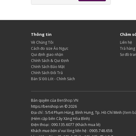
Thông tin
Chăm só
Về Chúng Tôi
Liên hệ
Cách đo size Áo Ngực
Trả hàng
Qui định giao nhận
Sơ đồ tra
Chính Sách & Qui Định
Chính Sách Bảo Mật
Chính Sách Đổi Trả
Bán Sỉ Đồ Lót - Chính Sách
Bản quyền của
BenShop.VN
https://benshop.vn © 2026
Địa chỉ : 5/54 Phạm Hùng, Bình Hưng, Tp. Hồ Chí Minh (
Xem b
(Hẻm cập bên Cây Xăng Hòa Bình)
Điện thoại : 090.135.6077 (Khách mua lẻ)
Khách
mua bán sỉ
vui lòng liên hệ : 0905.748.658