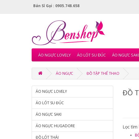
Bán Sỉ Gọi : 0905.748.658
ÁO NGỰC LOVELY
ÁO LÓT SU ĐÚC
ÁO NGỰC SAK
ÁO NGỰC
ĐỒ TẬP THỂ THAO
ĐỒ T
ÁO NGỰC LOVELY
ÁO LÓT SU ĐÚC
ÁO NGỰC SAKI
ÁO NGỰC HUGADORE
Lọc tìm
B
ĐỒ LÓT THÁI