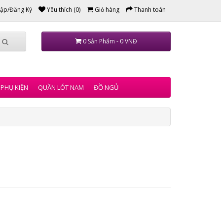
ập/Đăng Ký
Yêu thích (0)
Giỏ hàng
Thanh toán
0 Sản Phẩm - 0 VNĐ
PHỤ KIỆN
QUẦN LÓT NAM
ĐỒ NGỦ