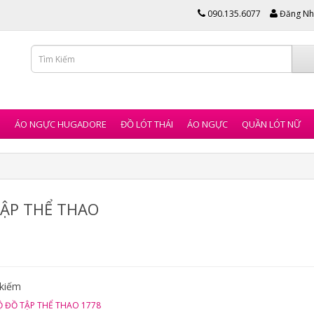
090.135.6077
Đăng Nh
I
ÁO NGỰC HUGADORE
ĐỒ LÓT THÁI
ÁO NGỰC
QUẦN LÓT NỮ
ẬP THỂ THAO
 kiếm
Ộ ĐỒ TẬP THỂ THAO 1778