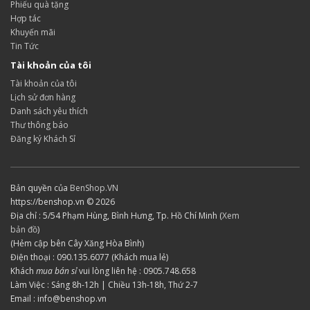
Phiếu quà tặng
Hợp tác
Khuyến mãi
Tin Tức
Tài khoản của tôi
Tài khoản của tôi
Lịch sử đơn hàng
Danh sách yêu thích
Thư thông báo
Đăng ký Khách Sỉ
Bản quyền của
BenShop.VN
https://benshop.vn © 2026
Địa chỉ : 5/54 Phạm Hùng, Bình Hưng, Tp. Hồ Chí Minh (
Xem
bản đồ
)
(Hẻm cập bên Cây Xăng Hòa Bình)
Điện thoại : 090.135.6077 (Khách mua lẻ)
Khách
mua bán sỉ
vui lòng liên hệ : 0905.748.658
Làm Việc : Sáng 8h-12h | Chiều 13h-18h, Thứ 2-7
Email : info@benshop.vn