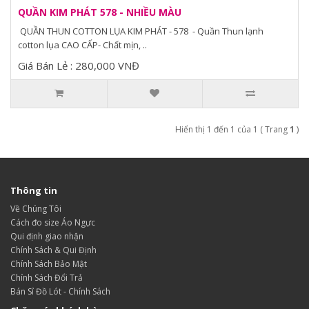
QUẦN KIM PHÁT 578 - NHIỀU MÀU
QUẦN THUN COTTON LỤA KIM PHÁT - 578 - Quần Thun lạnh
cotton lụa CAO CẤP- Chất mịn, ..
Giá Bán Lẻ : 280,000 VNĐ
Hiển thị 1 đến 1 của 1 ( Trang
1
)
Thông tin
Về Chúng Tôi
Cách đo size Áo Ngực
Qui định giao nhận
Chính Sách & Qui Định
Chính Sách Bảo Mật
Chính Sách Đổi Trả
Bán Sỉ Đồ Lót - Chính Sách