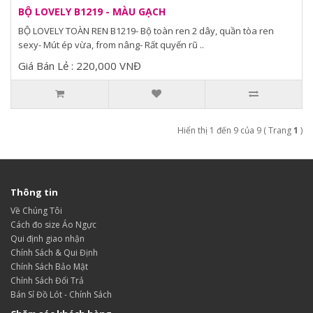
BỘ LOVELY B1219 - MÀU GẠCH
BỘ LOVELY TOÀN REN B1219- Bộ toàn ren 2 dây, quần tòa ren
sexy- Mút ép vừa, from nâng- Rất quyến rũ ..
Giá Bán Lẻ : 220,000 VNĐ
Hiển thị 1 đến 9 của 9 ( Trang
1
)
Thông tin
Về Chúng Tôi
Cách đo size Áo Ngực
Qui định giao nhận
Chính Sách & Qui Định
Chính Sách Bảo Mật
Chính Sách Đổi Trả
Bán Sỉ Đồ Lót - Chính Sách