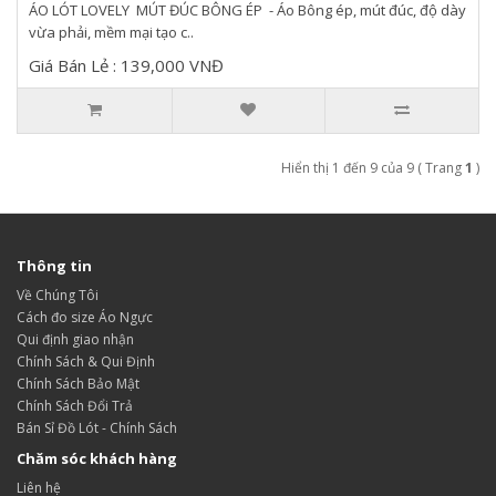
ÁO LÓT LOVELY MÚT ĐÚC BÔNG ÉP - Áo Bông ép, mút đúc, độ dày
vừa phải, mềm mại tạo c..
Giá Bán Lẻ : 139,000 VNĐ
Hiển thị 1 đến 9 của 9 ( Trang
1
)
Thông tin
Về Chúng Tôi
Cách đo size Áo Ngực
Qui định giao nhận
Chính Sách & Qui Định
Chính Sách Bảo Mật
Chính Sách Đổi Trả
Bán Sỉ Đồ Lót - Chính Sách
Chăm sóc khách hàng
Liên hệ