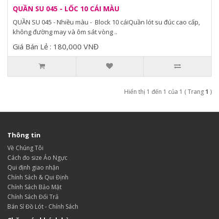
QUẦN SU 045 - LỐC 10 CÁI MÀU
QUẦN SU 045 - Nhiều màu - Block 10 cáiQuần lót su đúc cao cấp,
không đường may và ôm sát vòng ..
Giá Bán Lẻ : 180,000 VNĐ
Hiển thị 1 đến 1 của 1 ( Trang
1
)
Thông tin
Về Chúng Tôi
Cách đo size Áo Ngực
Qui định giao nhận
Chính Sách & Qui Định
Chính Sách Bảo Mật
Chính Sách Đổi Trả
Bán Sỉ Đồ Lót - Chính Sách