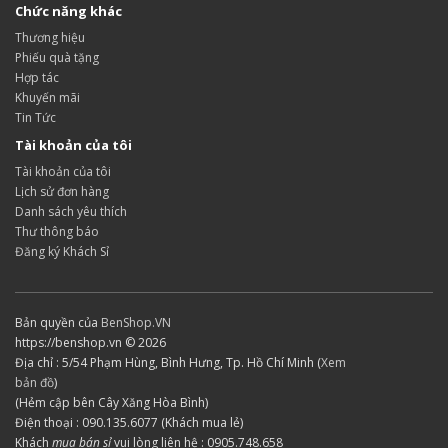
Chức năng khác
Thương hiệu
Phiếu quà tặng
Hợp tác
Khuyến mãi
Tin Tức
Tài khoản của tôi
Tài khoản của tôi
Lịch sử đơn hàng
Danh sách yêu thích
Thư thông báo
Đăng ký Khách Sỉ
Bản quyền của
BenShop.VN
https://benshop.vn © 2026
Địa chỉ : 5/54 Phạm Hùng, Bình Hưng, Tp. Hồ Chí Minh (
Xem
bản đồ
)
(Hẻm cập bên Cây Xăng Hòa Bình)
Điện thoại : 090.135.6077 (Khách mua lẻ)
Khách
mua bán sỉ
vui lòng liên hệ : 0905.748.658