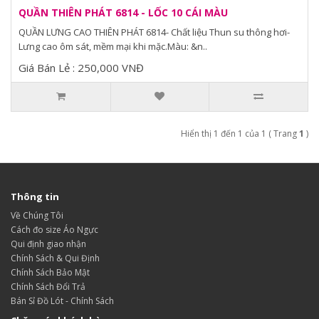
QUẦN THIÊN PHÁT 6814 - LỐC 10 CÁI MÀU
QUẦN LƯNG CAO THIÊN PHÁT 6814- Chất liệu Thun su thông hơi-
Lưng cao ôm sát, mềm mại khi mặc.Màu: &n..
Giá Bán Lẻ : 250,000 VNĐ
Hiển thị 1 đến 1 của 1 ( Trang
1
)
Thông tin
Về Chúng Tôi
Cách đo size Áo Ngực
Qui định giao nhận
Chính Sách & Qui Định
Chính Sách Bảo Mật
Chính Sách Đổi Trả
Bán Sỉ Đồ Lót - Chính Sách