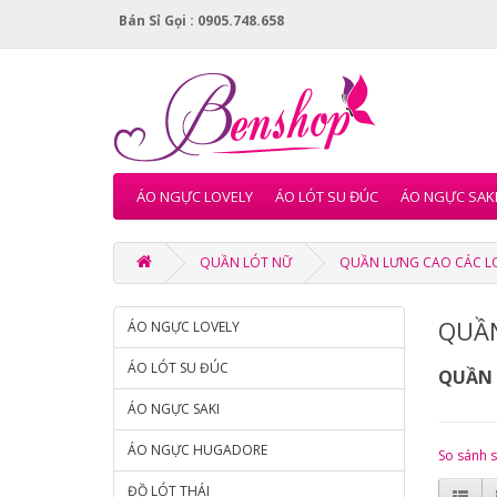
Bán Sỉ Gọi : 0905.748.658
ÁO NGỰC LOVELY
ÁO LÓT SU ĐÚC
ÁO NGỰC SAK
QUẦN LÓT NỮ
QUẦN LƯNG CAO CÁC L
QUẦN
ÁO NGỰC LOVELY
ÁO LÓT SU ĐÚC
QUẦN 
ÁO NGỰC SAKI
ÁO NGỰC HUGADORE
So sánh 
ĐỒ LÓT THÁI