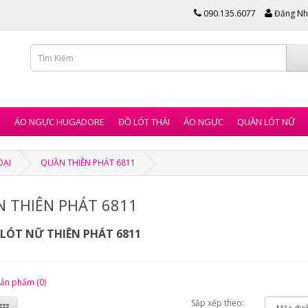
090.135.6077
Đăng Nh
I
ÁO NGỰC HUGADORE
ĐỒ LÓT THÁI
ÁO NGỰC
QUẦN LÓT NỮ
OẠI
QUẦN THIÊN PHÁT 6811
 THIÊN PHÁT 6811
LÓT NỮ THIÊN PHÁT 6811
sản phẩm (0)
Sắp xếp theo: