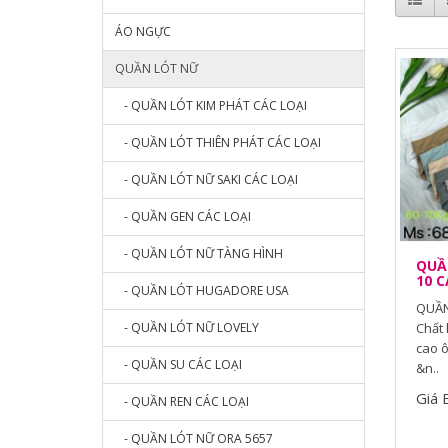
ÁO NGỰC
QUẦN LÓT NỮ
- QUẦN LÓT KIM PHÁT CÁC LOẠI
- QUẦN LÓT THIÊN PHÁT CÁC LOẠI
- QUẦN LÓT NỮ SAKI CÁC LOẠI
- QUẦN GEN CÁC LOẠI
- QUẦN LÓT NỮ TÀNG HÌNH
QUẦN
10 C
- QUẦN LÓT HUGADORE USA
QUẦN
- QUẦN LÓT NỮ LOVELY
Chất 
cao ô
- QUẦN SU CÁC LOẠI
&n..
Giá 
- QUẦN REN CÁC LOẠI
- QUẦN LÓT NỮ ORA 5657