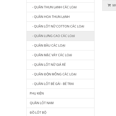
MU
- QUẦN THUN LẠNH CÁC LOẠI
- QUẦN HOA THUN LẠNH
- QUẦN LÓT NỮ COTTON CÁC LOẠI
- QUẦN LƯNG CAO CÁC LOẠI
- QUẦN BẦU CÁC LOẠI
- QUẦN MẶC VÁY CÁC LOẠI
- QUẦN LÓT NỮ GIÁ RẺ
- QUẦN ĐỘN MÔNG CÁC LOẠI
- QUẦN LÓT BÉ GÁI - BÉ TRAI
PHỤ KIỆN
QUẦN LÓT NAM
ĐỒ LÓT BỘ