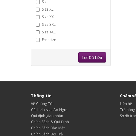
Size L
Size XL
Size XXL
Size 3XL
Size 4XL
Freesize
Lọc Dữ Liệu
Thông tin
Chăm só
Về Chúng Tôi
Liên hệ
Cách đo size Áo Ngực
Trả hàng
Qui định giao nhận
Sơ đồ tra
Chính Sách & Qui Định
Chính Sách Bảo Mật
Chính Sách Đổi Trả