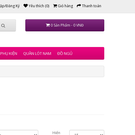
ập/Đăng Ký
Yêu thích (0)
Giỏ hàng
Thanh toán
0 Sản Phẩm - 0 VNĐ
PHỤ KIỆN
QUẦN LÓT NAM
ĐỒ NGỦ
Hiển