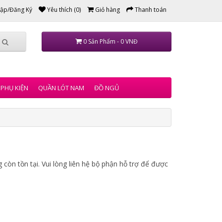
ập/Đăng Ký
Yêu thích (0)
Giỏ hàng
Thanh toán
0 Sản Phẩm - 0 VNĐ
PHỤ KIỆN
QUẦN LÓT NAM
ĐỒ NGỦ
còn tồn tại. Vui lòng liên hệ bộ phận hỗ trợ để được