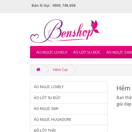
Bán Sỉ Gọi : 0905.748.658
ÁO NGỰC LOVELY
ÁO LÓT SU ĐÚC
ÁO NGỰC SAK
Hẻm Cụt
Hẻm 
ÁO NGỰC LOVELY
Bạn thấy
ÁO LÓT SU ĐÚC
giải đáp
ÁO NGỰC SAKI
ÁO NGỰC HUGADORE
ĐỒ LÓT THÁI