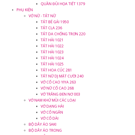
QUẦN ĐÙI HỌA TIẾT 1379
PHỤ KIỆN
VỚ NỮ - TẤT NỮ
TẤT BÉ GÁI 1950
TẤT CLA 236
TẤT DA CHỐNG TRƠN 220
TẤT HÀI 1021
TẤT HÀI 1022
TẤT HÀI 1023
TẤT HÀI 1024
TẤT HÀI 1025
TẤT HOA CÚC 281
TẤT NỮ DJ MẶT CƯỜI 240
VỚ CỔ CAO YIYA 263
VỚ NỮ CỔ CAO 268
VỚ TRẮNG ĐEN NƠ 003
VỚ NAM KHỬ MÙI CÁC LOẠI
VỚ DẠNG HÀI
VỚ CỔ NGẮN
VỚ CỔ DÀI
BỘ DÂY ÁO SAKI
BỘ DÂY ÁO TRONG