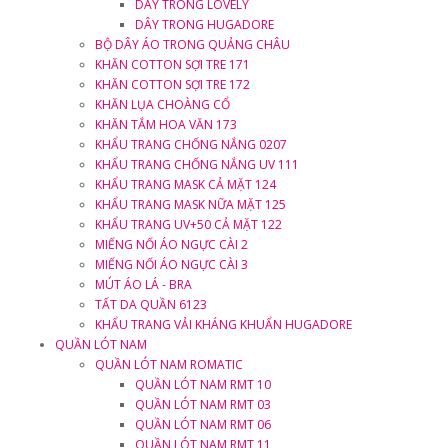
DÂY TRONG LOVELY
DÂY TRONG HUGADORE
BỘ DÂY ÁO TRONG QUẢNG CHÂU
KHĂN COTTON SỢI TRE 171
KHĂN COTTON SỢI TRE 172
KHĂN LỤA CHOÀNG CỔ
KHĂN TẮM HOA VĂN 173
KHẨU TRANG CHỐNG NẮNG 0207
KHẨU TRANG CHỐNG NẮNG UV 111
KHẨU TRANG MASK CẢ MẶT 124
KHẨU TRANG MASK NỮA MẶT 125
KHẨU TRANG UV+50 CẢ MẶT 122
MIẾNG NỐI ÁO NGỰC CÀI 2
MIẾNG NỐI ÁO NGỰC CÀI 3
MÚT ÁO LÁ - BRA
TẤT DA QUẦN 6123
KHẨU TRANG VẢI KHÁNG KHUẨN HUGADORE
QUẦN LÓT NAM
QUẦN LÓT NAM ROMATIC
QUẦN LÓT NAM RMT 10
QUẦN LÓT NAM RMT 03
QUẦN LÓT NAM RMT 06
QUẦN LÓT NAM RMT 11