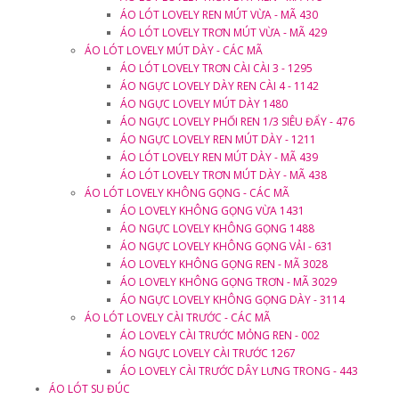
ÁO LÓT LOVELY REN MÚT VỪA - MÃ 430
ÁO LÓT LOVELY TRƠN MÚT VỪA - MÃ 429
ÁO LÓT LOVELY MÚT DÀY - CÁC MÃ
ÁO LÓT LOVELY TRƠN CÀI CÀI 3 - 1295
ÁO NGỰC LOVELY DÀY REN CÀI 4 - 1142
ÁO NGỰC LOVELY MÚT DÀY 1480
ÁO NGỰC LOVELY PHỐI REN 1/3 SIÊU ĐẨY - 476
ÁO NGỰC LOVELY REN MÚT DÀY - 1211
ÁO LÓT LOVELY REN MÚT DÀY - MÃ 439
ÁO LÓT LOVELY TRƠN MÚT DÀY - MÃ 438
ÁO LÓT LOVELY KHÔNG GỌNG - CÁC MÃ
ÁO LOVELY KHÔNG GỌNG VỪA 1431
ÁO NGỰC LOVELY KHÔNG GỌNG 1488
ÁO NGỰC LOVELY KHÔNG GỌNG VẢI - 631
ÁO LOVELY KHÔNG GỌNG REN - MÃ 3028
ÁO LOVELY KHÔNG GỌNG TRƠN - MÃ 3029
ÁO NGỰC LOVELY KHÔNG GỌNG DÀY - 3114
ÁO LÓT LOVELY CÀI TRƯỚC - CÁC MÃ
ÁO LOVELY CÀI TRƯỚC MỎNG REN - 002
ÁO NGỰC LOVELY CÀI TRƯỚC 1267
ÁO LOVELY CÀI TRƯỚC DÂY LƯNG TRONG - 443
ÁO LÓT SU ĐÚC