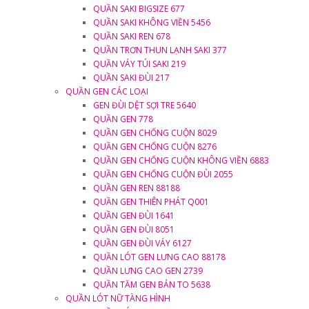
QUẦN SAKI BIGSIZE 677
QUẦN SAKI KHÔNG VIỀN 5456
QUẦN SAKI REN 678
QUẦN TRƠN THUN LẠNH SAKI 377
QUẦN VÁY TÚI SAKI 219
QUẦN SAKI ĐÙI 217
QUẦN GEN CÁC LOẠI
GEN ĐÙI DỆT SỢI TRE 5640
QUẦN GEN 778
QUẦN GEN CHỐNG CUỘN 8029
QUẦN GEN CHỐNG CUỘN 8276
QUẦN GEN CHỐNG CUỘN KHÔNG VIỀN 6883
QUẦN GEN CHỐNG CUỘN ĐÙI 2055
QUẦN GEN REN 88188
QUẦN GEN THIÊN PHÁT Q001
QUẦN GEN ĐÙI 1641
QUẦN GEN ĐÙI 8051
QUẦN GEN ĐÙI VÁY 6127
QUẦN LÓT GEN LƯNG CAO 88178
QUẦN LƯNG CAO GEN 2739
QUẦN TĂM GEN BẢN TO 5638
QUẦN LÓT NỮ TÀNG HÌNH