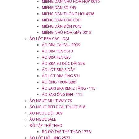
MIẾNG DÁN NHŨ HOA HỘP 0016
MIẾNG DÁN SÒ P45
MIẾNG DÁN THÔNG HƠI 4938
MIẾNG DÁN XOÀI 0011
MIẾNG DÁN ĐỘN P045
MIẾNG NHŨ HOA GIẤY 0013
ÁO LÓT BRA CÁC LOẠI
ÁO BRA CÀI SAU 3009
ÁO BRA REN 5813
ÁO BRA REN 625
ÁO BRA SU ĐÚC DÀI 558
ÁO LÓT BRA 3 DÂY
ÁO LÓT BRA ỐNG 531
ÁO ỐNG TRƠN 8881
ÁO SAKI BRA REN 2 TẦNG - 115
ÁO SAKI ỐNG REN - 112
ÁO NGỰC MULTIWAY 7K
ÁO NGỰC BEELE CÀI TRƯỚC 618
ÁO NGỰC DỆT 369
ÁO NGỰC SALE
ĐỒ TẬP THỂ THAO
BỘ ĐỒ TẬP THỂ THAO 1778
ÁO LÓT HỞ LƯNG 2577