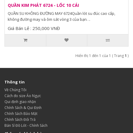
QUẦN KIM PHÁT 6724 - LỐC 10 CÁI
QUẦN SU KHÔNG ĐƯỜNG MAY 6724Quần lót su đúc cao cấp,
không đường may và ôm sát vòng 3 của bạn. ..
Giá Bán Lẻ : 250,000 VNĐ
Hiển thị 1 đến 1 của 1 ( Trang
1
)
Thông tin
Về Chúng Tôi
Cách đo size Áo Ngực
Qui định giao nhận
Chính Sách & Qui Định
Chính Sách Bảo Mật
Chính Sách Đổi Trả
Bán Sỉ Đồ Lót - Chính Sách