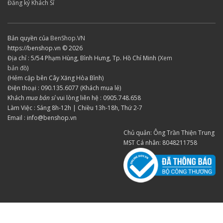
Đăng ký Khách Sỉ
Bản quyền của
BenShop.VN
https://benshop.vn © 2026
Địa chỉ : 5/54 Phạm Hùng, Bình Hưng, Tp. Hồ Chí Minh (
Xem
bản đồ
)
(Hẻm cập bên Cây Xăng Hòa Bình)
Điện thoại : 090.135.6077 (Khách mua lẻ)
Khách
mua bán sỉ
vui lòng liên hệ : 0905.748.658
Làm Việc : Sáng 8h-12h | Chiều 13h-18h, Thứ 2-7
Email : info@benshop.vn
Chủ quản: Ông Trần Thiện Trung
MST Cá nhân: 8048211758