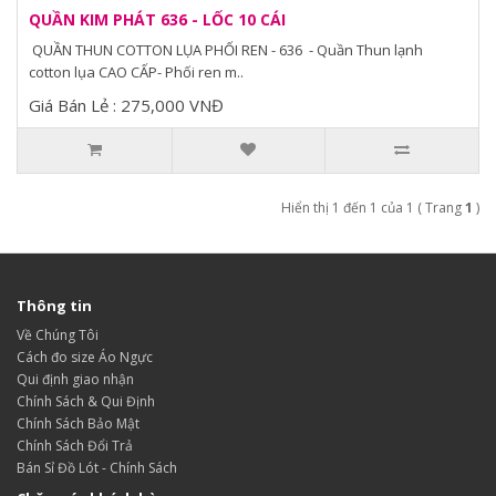
QUẦN KIM PHÁT 636 - LỐC 10 CÁI
QUẦN THUN COTTON LỤA PHỐI REN - 636 - Quần Thun lạnh
cotton lụa CAO CẤP- Phối ren m..
Giá Bán Lẻ : 275,000 VNĐ
Hiển thị 1 đến 1 của 1 ( Trang
1
)
Thông tin
Về Chúng Tôi
Cách đo size Áo Ngực
Qui định giao nhận
Chính Sách & Qui Định
Chính Sách Bảo Mật
Chính Sách Đổi Trả
Bán Sỉ Đồ Lót - Chính Sách