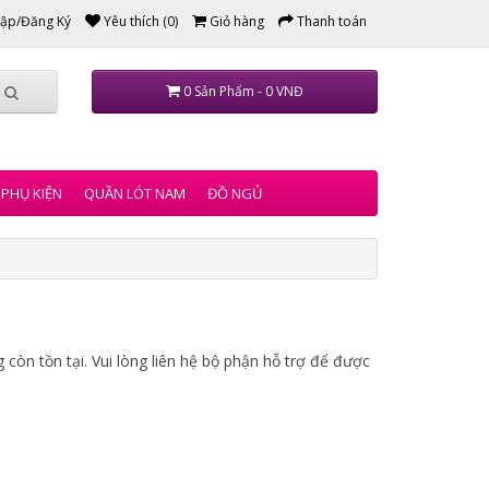
ập/Đăng Ký
Yêu thích (0)
Giỏ hàng
Thanh toán
0 Sản Phẩm - 0 VNĐ
PHỤ KIỆN
QUẦN LÓT NAM
ĐỒ NGỦ
còn tồn tại. Vui lòng liên hệ bộ phận hỗ trợ để được