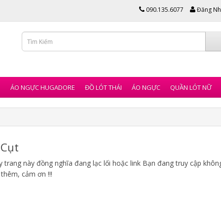
090.135.6077
Đăng Nh
I
ÁO NGỰC HUGADORE
ĐỒ LÓT THÁI
ÁO NGỰC
QUẦN LÓT NỮ
Cụt
 trang này đồng nghĩa đang lạc lối hoặc link Bạn đang truy cập không 
 thêm, cảm ơn !!!