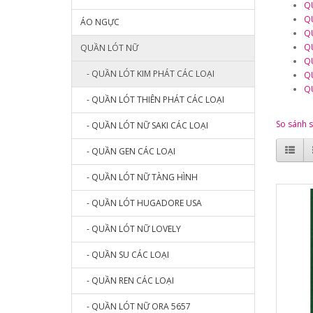
Q
Q
ÁO NGỰC
Q
Q
QUẦN LÓT NỮ
Q
- QUẦN LÓT KIM PHÁT CÁC LOẠI
Q
Q
- QUẦN LÓT THIÊN PHÁT CÁC LOẠI
So sánh 
- QUẦN LÓT NỮ SAKI CÁC LOẠI
- QUẦN GEN CÁC LOẠI
- QUẦN LÓT NỮ TÀNG HÌNH
- QUẦN LÓT HUGADORE USA
- QUẦN LÓT NỮ LOVELY
- QUẦN SU CÁC LOẠI
- QUẦN REN CÁC LOẠI
- QUẦN LÓT NỮ ORA 5657