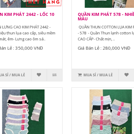
 KIM PHÁT 2442 - LỐC 10
QUẦN KIM PHÁT 578 - NHI
MÀU
 LƯNG CAO KIM PHÁT 2442 -
QUẦN THUN COTTON LỤA KIM 
liệu thun lụa cao cấp, siêu mềm
- 578 - Quần Thun lạnh cotton l
mát, êm- Lưng cao ôm sá..
CAO CẤP- Chất mịn, ..
Bán Lẻ : 350,000 VNĐ
Giá Bán Lẻ : 280,000 VNĐ
A SỈ / MUA LẺ
MUA SỈ / MUA LẺ