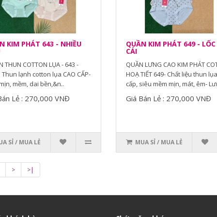
 KIM PHÁT 643 - NHIỀU
QUẦN KIM PHÁT 649 - LỐC
U
CÁI
 THUN COTTON LỤA - 643 -
QUẦN LƯNG CAO KIM PHÁT CO
Thun lạnh cotton lụa CAO CẤP-
HOẠ TIẾT 649- Chất liệu thun lụ
mịn, mềm, dai bền,&n..
cấp, siêu mềm mịn, mát, êm- Lưn
Bán Lẻ : 270,000 VNĐ
Giá Bán Lẻ : 270,000 VNĐ
A SỈ / MUA LẺ
MUA SỈ / MUA LẺ
>
>|