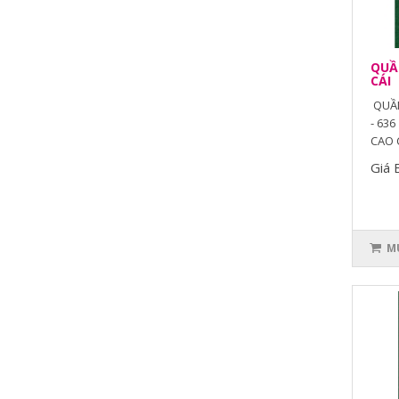
QUẦN
CÁI
QUẦN
- 636
CAO C
Giá 
MU