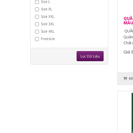
Size L
Size XL
Size XXL
QUẦN
MÀ
Size 3XL
QUẦN
Size 4XL
Quần 
Freesize
Chất 
Giá 
Lọc Dữ Liệu
MU