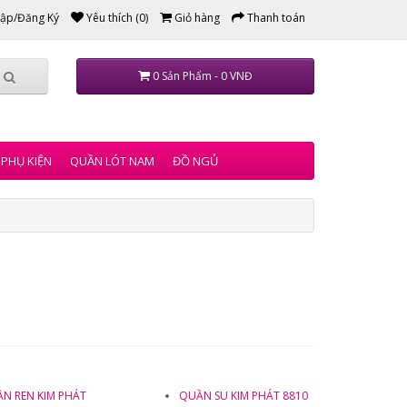
ập/Đăng Ký
Yêu thích (0)
Giỏ hàng
Thanh toán
0 Sản Phẩm - 0 VNĐ
PHỤ KIỆN
QUẦN LÓT NAM
ĐỒ NGỦ
N REN KIM PHÁT
QUẦN SU KIM PHÁT 8810