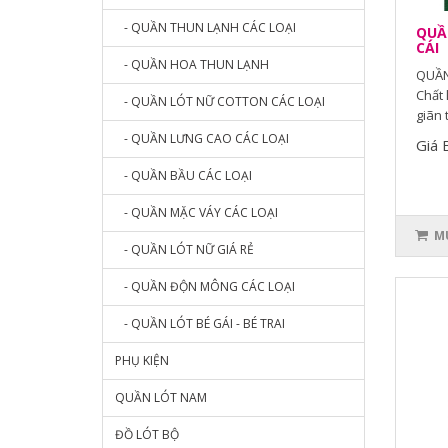
- QUẦN THUN LẠNH CÁC LOẠI
QUẦN
CÁI
- QUẦN HOA THUN LẠNH
QUẦN
Chất 
- QUẦN LÓT NỮ COTTON CÁC LOẠI
giãn 
- QUẦN LƯNG CAO CÁC LOẠI
Giá 
- QUẦN BẦU CÁC LOẠI
- QUẦN MẶC VÁY CÁC LOẠI
MU
- QUẦN LÓT NỮ GIÁ RẺ
- QUẦN ĐỘN MÔNG CÁC LOẠI
- QUẦN LÓT BÉ GÁI - BÉ TRAI
PHỤ KIỆN
QUẦN LÓT NAM
ĐỒ LÓT BỘ