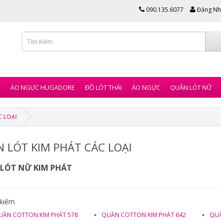
090.135.6077
Đăng Nh
I
ÁO NGỰC HUGADORE
ĐỒ LÓT THÁI
ÁO NGỰC
QUẦN LÓT NỮ
C LOẠI
 LÓT KIM PHÁT CÁC LOẠI
LÓT NỮ KIM PHÁT
 kiếm
UẦN COTTON KIM PHÁT 578
QUẦN COTTON KIM PHÁT 642
QUẦ