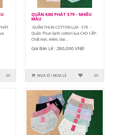
ỀU
QUẦN KIM PHÁT 579 - NHIỀU
MÀU
PHÁT
QUẦN THUN COTTON LỤA - 579 -
ụa
Quần Thun lạnh cotton lụa CAO CẤP-
Chất mịn, mềm, dai ..
Giá Bán Lẻ : 280,000 VNĐ
MUA SỈ / MUA LẺ