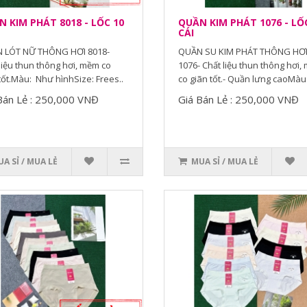
 KIM PHÁT 8018 - LỐC 10
QUẦN KIM PHÁT 1076 - LỐ
CÁI
 LÓT NỮ THÔNG HƠI 8018-
QUẦN SU KIM PHÁT THÔNG HƠ
liệu thun thông hơi, mềm co
1076- Chất liệu thun thông hơi,
tốt.Màu: Như hìnhSize: Frees..
co giãn tốt.- Quần lưng caoMàu: 
Bán Lẻ : 250,000 VNĐ
Giá Bán Lẻ : 250,000 VNĐ
A SỈ / MUA LẺ
MUA SỈ / MUA LẺ