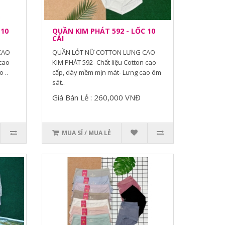
 10
QUẦN KIM PHÁT 592 - LỐC 10
CÁI
CAO
QUẦN LÓT NỮ COTTON LƯNG CAO
 cao
KIM PHÁT 592- Chất liệu Cotton cao
 ..
cấp, dày mềm mịn mát- Lưng cao ôm
sát..
Giá Bán Lẻ : 260,000 VNĐ
MUA SỈ / MUA LẺ