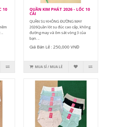
C 10
QUẦN KIM PHÁT 2026 - LỐC 10
CÁI
I
QUẦN SU KHÔNG ĐƯỜNG MAY
 mềm
2026Quần lót su đúc cao cấp, không
..
đường may và ôm sát vòng 3 của
bạn. ..
Giá Bán Lẻ : 250,000 VNĐ
MUA SỈ / MUA LẺ