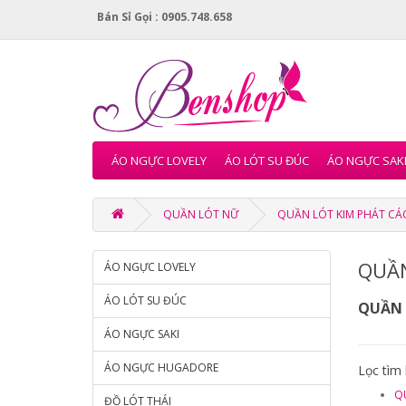
Bán Sỉ Gọi : 0905.748.658
ÁO NGỰC LOVELY
ÁO LÓT SU ĐÚC
ÁO NGỰC SAK
QUẦN LÓT NỮ
QUẦN LÓT KIM PHÁT CÁ
QUẦN
ÁO NGỰC LOVELY
ÁO LÓT SU ĐÚC
QUẦN 
ÁO NGỰC SAKI
ÁO NGỰC HUGADORE
Lọc tìm
Q
ĐỒ LÓT THÁI