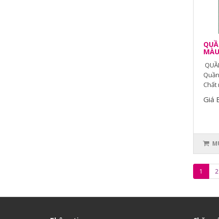
QUẦN
MÀ
QUẦN
Quần 
Chất 
Giá 
MU
1
2