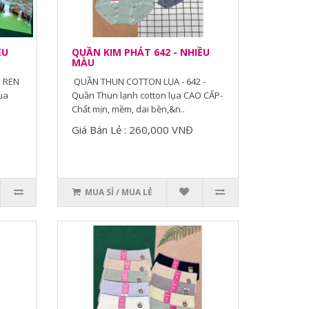
ỀU
QUẦN KIM PHÁT 642 - NHIỀU
MÀU
 REN
QUẦN THUN COTTON LỤA - 642 -
ụa
Quần Thun lạnh cotton lụa CAO CẤP-
Chất mịn, mềm, dai bền,&n..
Giá Bán Lẻ : 260,000 VNĐ
MUA SỈ / MUA LẺ