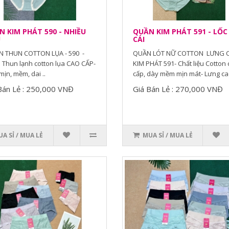
 KIM PHÁT 590 - NHIỀU
QUẦN KIM PHÁT 591 - LỐC
U
CÁI
 THUN COTTON LỤA - 590 -
QUẦN LÓT NỮ COTTON LƯNG 
Thun lạnh cotton lụa CAO CẤP-
KIM PHÁT 591- Chất liệu Cotton
mịn, mềm, dai ..
cấp, dày mềm mịn mát- Lưng cao
Bán Lẻ : 250,000 VNĐ
Giá Bán Lẻ : 270,000 VNĐ
A SỈ / MUA LẺ
MUA SỈ / MUA LẺ