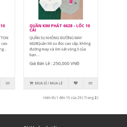
 10
QUẦN KIM PHÁT 6628 - LỐC 10
CÁI
TTON
QUẦN SU KHÔNG ĐƯỜNG MAY
a cao
6628Quần lót su đúc cao cấp, không
g ..
đường may và ôm sát vòng 3 của
bạn. ..
Giá Bán Lẻ : 250,000 VNĐ
MUA SỈ / MUA LẺ
Hiển thị 1 đến 15 của 29 ( Trang
2
)