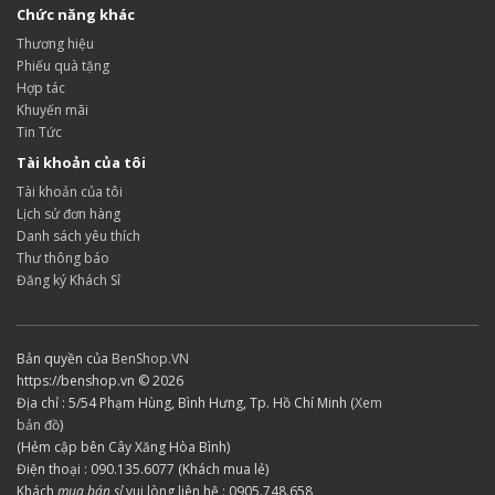
Chức năng khác
Thương hiệu
Phiếu quà tặng
Hợp tác
Khuyến mãi
Tin Tức
Tài khoản của tôi
Tài khoản của tôi
Lịch sử đơn hàng
Danh sách yêu thích
Thư thông báo
Đăng ký Khách Sỉ
Bản quyền của
BenShop.VN
https://benshop.vn © 2026
Địa chỉ : 5/54 Phạm Hùng, Bình Hưng, Tp. Hồ Chí Minh (
Xem
bản đồ
)
(Hẻm cập bên Cây Xăng Hòa Bình)
Điện thoại : 090.135.6077 (Khách mua lẻ)
Khách
mua bán sỉ
vui lòng liên hệ : 0905.748.658