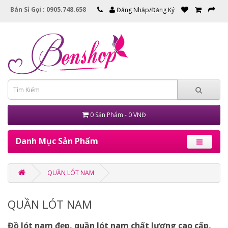
Bán Sỉ Gọi : 0905.748.658
Đăng Nhập/Đăng Ký
0 Sản Phẩm - 0 VNĐ
Danh Mục Sản Phẩm
QUẦN LÓT NAM
QUẦN LÓT NAM
Đồ lót nam
đẹp,
quần lót nam
chất lượng cao cấp,