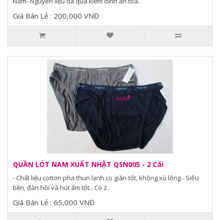
Nam- Nguyên liệu đã qua kiểm định an toà..
Giá Bán Lẻ : 200,000 VNĐ
QUẦN LÓT NAM XUẤT NHẬT QSN005 - 2 Cái
- Chất liệu cotton pha thun lạnh co giãn tốt, không xù lông.- Siêu
bền, đàn hồi và hút ẩm tốt.- Có 2..
Giá Bán Lẻ : 65,000 VNĐ