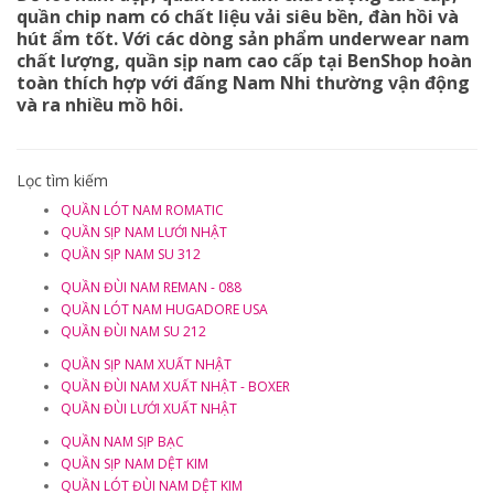
quần chip nam
có chất liệu vải siêu bền, đàn hồi và
hút ẩm tốt. Với các dòng sản phẩm underwear nam
chất lượng, quần sịp nam cao cấp tại BenShop hoàn
toàn thích hợp với đấng Nam Nhi thường vận động
và ra nhiều mồ hôi.
Lọc tìm kiếm
QUẦN LÓT NAM ROMATIC
QUẦN SỊP NAM LƯỚI NHẬT
QUẦN SỊP NAM SU 312
QUẦN ĐÙI NAM REMAN - 088
QUẦN LÓT NAM HUGADORE USA
QUẦN ĐÙI NAM SU 212
QUẦN SỊP NAM XUẤT NHẬT
QUẦN ĐÙI NAM XUẤT NHẬT - BOXER
QUẦN ĐÙI LƯỚI XUẤT NHẬT
QUẦN NAM SỊP BẠC
QUẦN SỊP NAM DỆT KIM
QUẦN LÓT ĐÙI NAM DỆT KIM