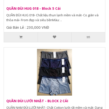
QUẦN ĐÙI HUG 018 - Block 5 Cái
QUẦN ĐÙI HUG 018- Chất liệu thun lạnh mềm và mát- Co giãn và
thỏa mái- From đẹp và siêu bềnMàu: ..
Giá Bán Lẻ : 230,000 VNĐ
QUẦN ĐÙI LƯỚI NHẬT - BLOCK 2 CÁI
QUẦN NAM ĐÙI LƯỚI NHÂT- Chất Cotton lưới rất mềm và mát- Dạng