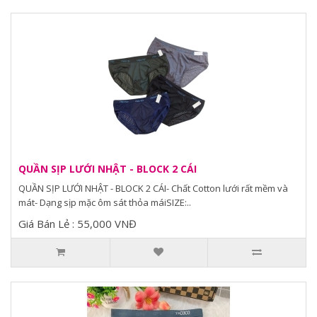
QUẦN SỊP LƯỚI NHẬT - BLOCK 2 CÁI
QUẦN SỊP LƯỚI NHẬT - BLOCK 2 CÁI- Chất Cotton lưới rất mềm và
mát- Dạng sịp mặc ôm sát thỏa máiSIZE:..
Giá Bán Lẻ : 55,000 VNĐ