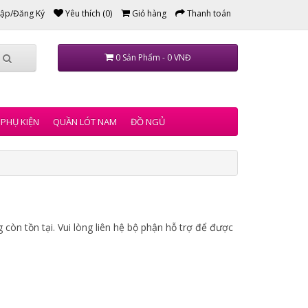
ập/Đăng Ký
Yêu thích (0)
Giỏ hàng
Thanh toán
0 Sản Phẩm - 0 VNĐ
PHỤ KIỆN
QUẦN LÓT NAM
ĐỒ NGỦ
còn tồn tại. Vui lòng liên hệ bộ phận hỗ trợ để được