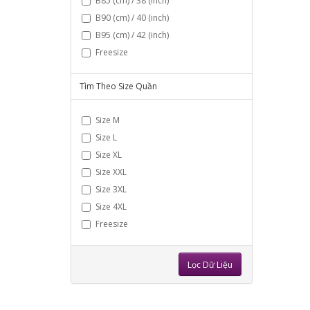
B85 (cm) / 38 (inch)
B90 (cm) / 40 (inch)
B95 (cm) / 42 (inch)
Freesize
Tìm Theo Size Quần
Size M
Size L
Size XL
Size XXL
Size 3XL
Size 4XL
Freesize
Lọc Dữ Liệu