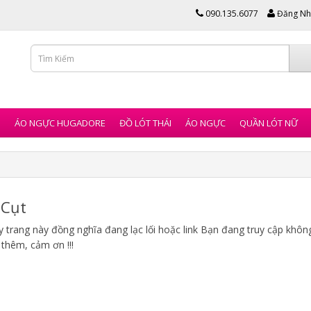
090.135.6077
Đăng Nh
I
ÁO NGỰC HUGADORE
ĐỒ LÓT THÁI
ÁO NGỰC
QUẦN LÓT NỮ
Cụt
 trang này đồng nghĩa đang lạc lối hoặc link Bạn đang truy cập không 
 thêm, cảm ơn !!!