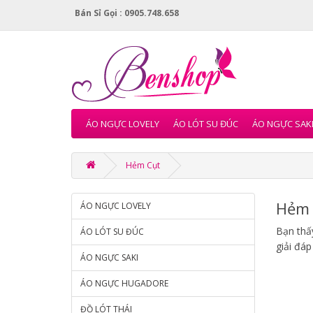
Bán Sỉ Gọi : 0905.748.658
ÁO NGỰC LOVELY
ÁO LÓT SU ĐÚC
ÁO NGỰC SAK
Hẻm Cụt
Hẻm 
ÁO NGỰC LOVELY
Bạn thấy
ÁO LÓT SU ĐÚC
giải đáp
ÁO NGỰC SAKI
ÁO NGỰC HUGADORE
ĐỒ LÓT THÁI