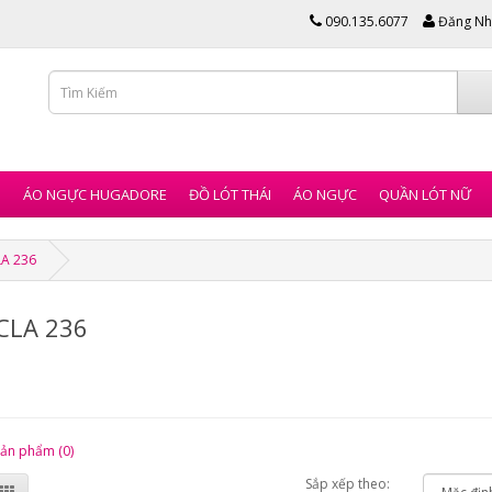
090.135.6077
Đăng Nh
I
ÁO NGỰC HUGADORE
ĐỒ LÓT THÁI
ÁO NGỰC
QUẦN LÓT NỮ
LA 236
CLA 236
sản phẩm (0)
Sắp xếp theo: