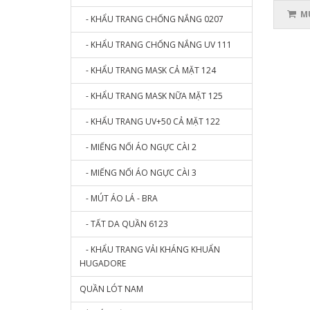
MU
- KHẨU TRANG CHỐNG NẮNG 0207
- KHẨU TRANG CHỐNG NẮNG UV 111
- KHẨU TRANG MASK CẢ MẶT 124
- KHẨU TRANG MASK NỮA MẶT 125
- KHẨU TRANG UV+50 CẢ MẶT 122
- MIẾNG NỐI ÁO NGỰC CÀI 2
- MIẾNG NỐI ÁO NGỰC CÀI 3
- MÚT ÁO LÁ - BRA
- TẤT DA QUẦN 6123
- KHẨU TRANG VẢI KHÁNG KHUẨN
HUGADORE
QUẦN LÓT NAM