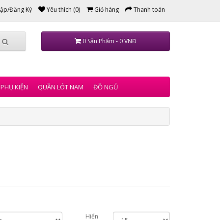
ập/Đăng Ký
Yêu thích (0)
Giỏ hàng
Thanh toán
0 Sản Phẩm - 0 VNĐ
PHỤ KIỆN
QUẦN LÓT NAM
ĐỒ NGỦ
Hiển