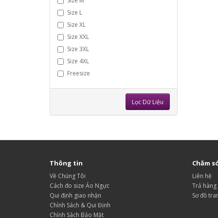
Size M
Size L
Size XL
Size XXL
Size 3XL
Size 4XL
Freesize
Lọc Dữ Liệu
Thông tin
Chăm só
Về Chúng Tôi
Liên hệ
Cách đo size Áo Ngực
Trả hàng
Qui định giao nhận
Sơ đồ tra
Chính Sách & Qui Định
Chính Sách Bảo Mật