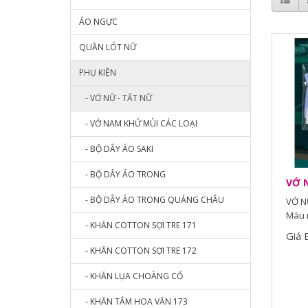
ÁO NGỰC
QUẦN LÓT NỮ
PHỤ KIỆN
- VỚ NỮ - TẤT NỮ
- VỚ NAM KHỬ MÙI CÁC LOẠI
- BỘ DÂY ÁO SAKI
- BỘ DÂY ÁO TRONG
VỚ N
- BỘ DÂY ÁO TRONG QUẢNG CHÂU
VỚ NỮ
Màu n
- KHĂN COTTON SỢI TRE 171
Giá 
- KHĂN COTTON SỢI TRE 172
- KHĂN LỤA CHOÀNG CỔ
- KHĂN TẮM HOA VĂN 173