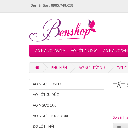
Bán Sỉ Gọi : 0905.748.658
ÁO NGỰC LOVELY
ÁO LÓT SU ĐÚC
ÁO NGỰC SAK
PHỤ KIỆN
VỚ NỮ - TẤT NỮ
TẤT C
TẤT 
ÁO NGỰC LOVELY
ÁO LÓT SU ĐÚC
ÁO NGỰC SAKI
ÁO NGỰC HUGADORE
So sánh 
ĐỒ LÓT THÁI