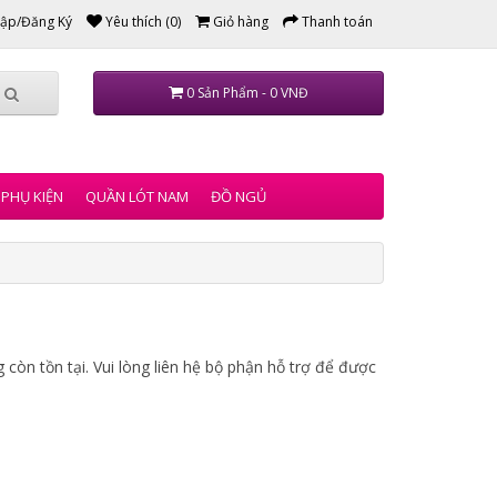
ập/Đăng Ký
Yêu thích (0)
Giỏ hàng
Thanh toán
0 Sản Phẩm - 0 VNĐ
PHỤ KIỆN
QUẦN LÓT NAM
ĐỒ NGỦ
còn tồn tại. Vui lòng liên hệ bộ phận hỗ trợ để được