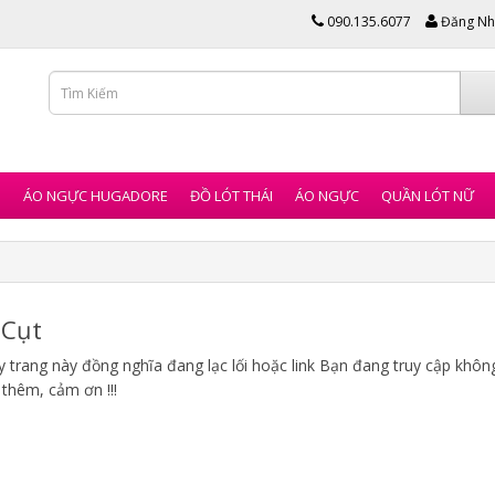
090.135.6077
Đăng Nh
I
ÁO NGỰC HUGADORE
ĐỒ LÓT THÁI
ÁO NGỰC
QUẦN LÓT NỮ
Cụt
 trang này đồng nghĩa đang lạc lối hoặc link Bạn đang truy cập không 
 thêm, cảm ơn !!!