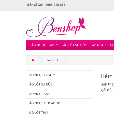
Bán Sỉ Gọi : 0905.748.658
ÁO NGỰC LOVELY
ÁO LÓT SU ĐÚC
ÁO NGỰC SAK
Hẻm Cụt
Hẻm 
ÁO NGỰC LOVELY
Bạn thấy
ÁO LÓT SU ĐÚC
giải đáp
ÁO NGỰC SAKI
ÁO NGỰC HUGADORE
ĐỒ LÓT THÁI