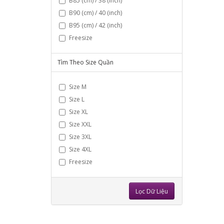
B85 (cm) / 38 (inch)
B90 (cm) / 40 (inch)
B95 (cm) / 42 (inch)
Freesize
Tìm Theo Size Quần
Size M
Size L
Size XL
Size XXL
Size 3XL
Size 4XL
Freesize
Lọc Dữ Liệu